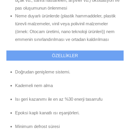
uçak vb., sahra hastaneleri, arşivler vb.) oksidasyon ve
pas oluşumunun önlenmesi
Neme duyarlı ürünlerde (plastik hammaddeler, plastik
türevli malzemeler, vinil veya polivinil malzemeler
(örnek: Otocam üretimi, nano teknoloji ürünleri)) nem
emmenin sınırlandırılması ve ortadan kaldırılması
ÖZELLİKLER
Doğrudan genişleme sistemi.
Kademeli nem alma
Isı geri kazanımı ile en az %30 enerji tasarrufu
Epoksi kaplı kanatlı ısı eşanjörleri.
Minimum defrost süresi