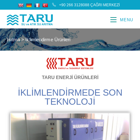
+90 266 3128088 ÇAĞRI MERKEZİ
MENU
Isıtma > İklimlendirme Ürünleri
TARU ENERJİ ÜRÜNLERİ
İKLİMLENDİRMEDE SON
TEKNOLOJİ