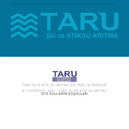
TARU SU & ATIK SU ARITMA BIR TARU IŞTIRAKIDIR
--
© COPYRIGHT 2021 - TARU SU VE ATIK SU ARITMA
SITE KULLANIM KOŞULLARI